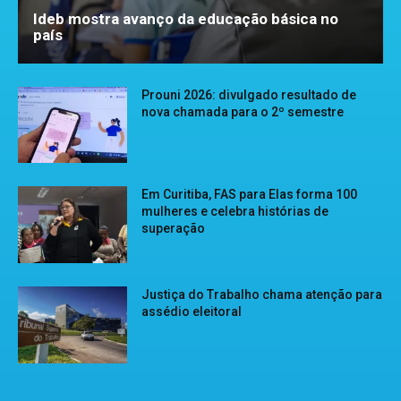
Ideb mostra avanço da educação básica no
país
Prouni 2026: divulgado resultado de
nova chamada para o 2º semestre
Em Curitiba, FAS para Elas forma 100
mulheres e celebra histórias de
superação
Justiça do Trabalho chama atenção para
assédio eleitoral