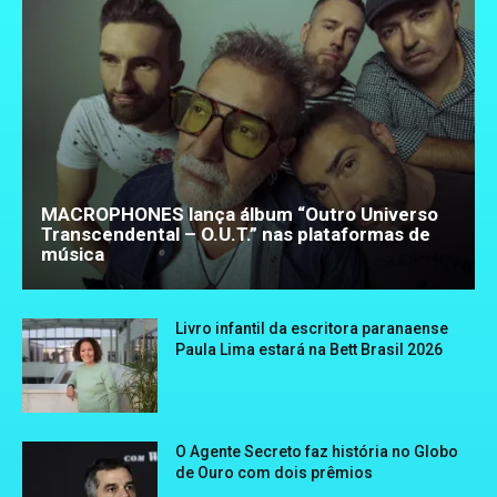
MACROPHONES lança álbum “Outro Universo
Transcendental – O.U.T.” nas plataformas de
música
Livro infantil da escritora paranaense
Paula Lima estará na Bett Brasil 2026
O Agente Secreto faz história no Globo
de Ouro com dois prêmios