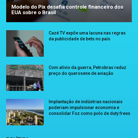
Modelo do Pix desafia controle financeiro dos
EUA sobre o Brasil
Cazé TV expõe uma lacuna nas regras
da publicidade de bets no país
Com alívio da guerra, Petrobras reduz
preço do querosene de aviação
Implantação de indústrias nacionais
poderiam impulsionar economia e
consolidar Foz como polo de duty frees