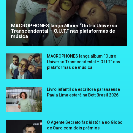
MACROPHONES lança álbum “Outro Universo
Transcendental – O.U.T.” nas plataformas de
música
MACROPHONES lança álbum “Outro
Universo Transcendental – O.U.T.” nas
plataformas de música
Livro infantil da escritora paranaense
Paula Lima estará na Bett Brasil 2026
O Agente Secreto faz história no Globo
de Ouro com dois prêmios