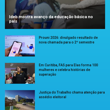
Ideb mostra avanço da educação básica no
país
Prouni 2026: divulgado resultado de
nova chamada para o 2º semestre
Em Curitiba, FAS para Elas forma 100
mulheres e celebra histórias de
superação
Justiça do Trabalho chama atenção para
assédio eleitoral