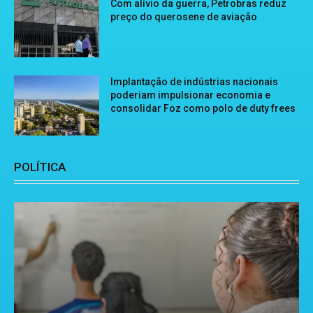
Com alívio da guerra, Petrobras reduz
preço do querosene de aviação
Implantação de indústrias nacionais
poderiam impulsionar economia e
consolidar Foz como polo de duty frees
POLÍTICA