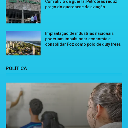
Com alívio da guerra, Petrobras reduz
preço do querosene de aviação
Implantação de indústrias nacionais
poderiam impulsionar economia e
consolidar Foz como polo de duty frees
POLÍTICA