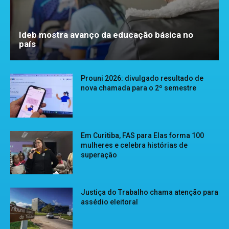
Ideb mostra avanço da educação básica no
país
Prouni 2026: divulgado resultado de
nova chamada para o 2º semestre
Em Curitiba, FAS para Elas forma 100
mulheres e celebra histórias de
superação
Justiça do Trabalho chama atenção para
assédio eleitoral