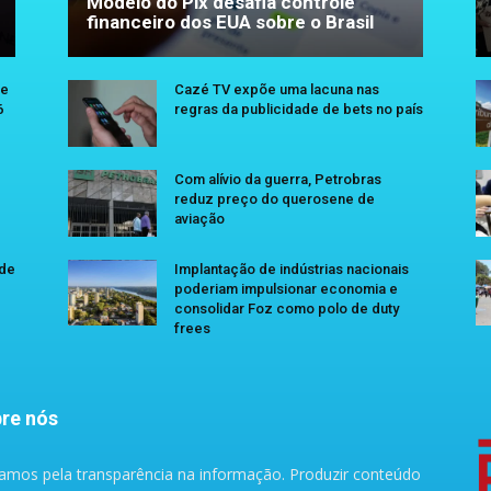
Modelo do Pix desafia controle
financeiro dos EUA sobre o Brasil
se
Cazé TV expõe uma lacuna nas
6
regras da publicidade de bets no país
Com alívio da guerra, Petrobras
reduz preço do querosene de
aviação
 de
Implantação de indústrias nacionais
poderiam impulsionar economia e
consolidar Foz como polo de duty
frees
re nós
amos pela transparência na informação. Produzir conteúdo