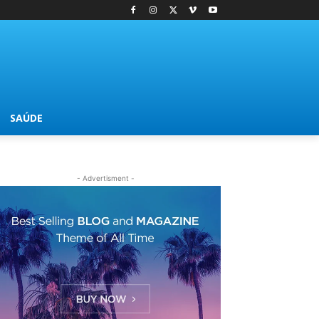
SAÚDE
- Advertisment -