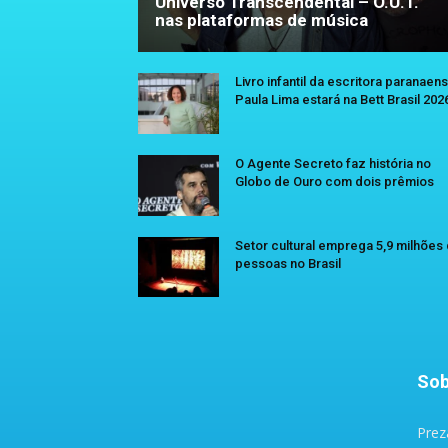
Universo Transcendental – O.U.T.”
nas plataformas de música
Livro infantil da escritora paranaen
Paula Lima estará na Bett Brasil 202
O Agente Secreto faz história no
Globo de Ouro com dois prêmios
Setor cultural emprega 5,9 milhões
pessoas no Brasil
Sob
Prez