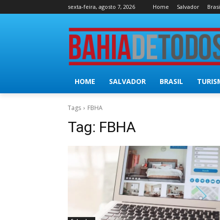
sexta-feira, agosto 7, 2026
Home
Salvador
Brasi
HOME
SALVADOR
BRASIL
TURIS
Tags
FBHA
Tag:
FBHA