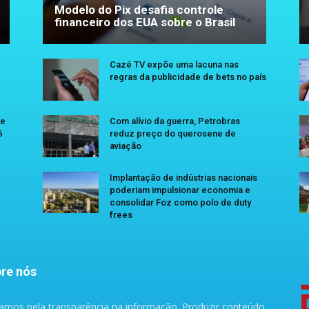
Modelo do Pix desafia controle
financeiro dos EUA sobre o Brasil
Cazé TV expõe uma lacuna nas
regras da publicidade de bets no país
se
Com alívio da guerra, Petrobras
6
reduz preço do querosene de
aviação
Implantação de indústrias nacionais
poderiam impulsionar economia e
consolidar Foz como polo de duty
frees
re nós
amos pela transparência na informação. Produzir conteúdo