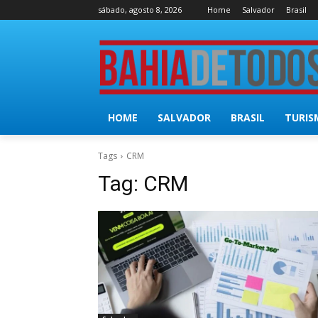
sábado, agosto 8, 2026
Home
Salvador
Brasil
HOME
SALVADOR
BRASIL
TURIS
Tags
CRM
Tag:
CRM