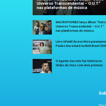
Universo Transcendental – O.U.T.”
nas plataformas de música
MACROPHONES lança álbum “Outro
Universo Transcendental – O.U.T.”
nas plataformas de música
Livro infantil da escritora paranaen
Paula Lima estará na Bett Brasil 202
O Agente Secreto faz história no
Globo de Ouro com dois prêmios
Sob
Prez