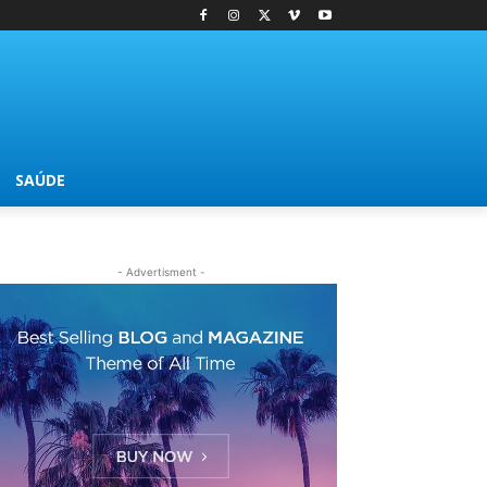
SAÚDE
- Advertisment -