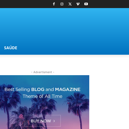
SAÚDE
- Advertisment -