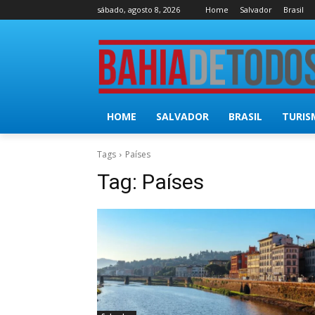
sábado, agosto 8, 2026
Home
Salvador
Brasil
HOME
SALVADOR
BRASIL
TURIS
Tags
Países
Tag:
Países