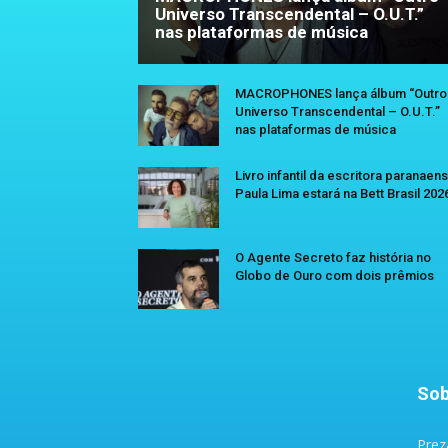
Universo Transcendental – O.U.T.”
nas plataformas de música
MACROPHONES lança álbum “Outro
Universo Transcendental – O.U.T.”
nas plataformas de música
Livro infantil da escritora paranaen
Paula Lima estará na Bett Brasil 202
O Agente Secreto faz história no
Globo de Ouro com dois prêmios
Sob
Prez