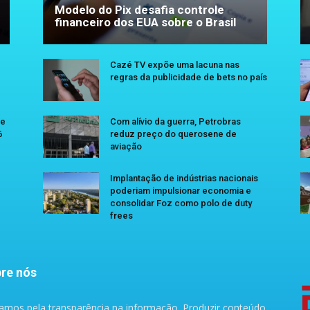
Modelo do Pix desafia controle
financeiro dos EUA sobre o Brasil
Cazé TV expõe uma lacuna nas
regras da publicidade de bets no país
se
Com alívio da guerra, Petrobras
6
reduz preço do querosene de
aviação
Implantação de indústrias nacionais
poderiam impulsionar economia e
consolidar Foz como polo de duty
frees
re nós
amos pela transparência na informação. Produzir conteúdo