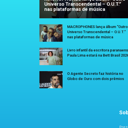
Universo Transcendental – O.U.T.”
nas plataformas de música
MACROPHONES lança álbum “Outro
Universo Transcendental – O.U.T.”
nas plataformas de música
Livro infantil da escritora paranaen
Paula Lima estará na Bett Brasil 202
O Agente Secreto faz história no
Globo de Ouro com dois prêmios
Sob
Prez