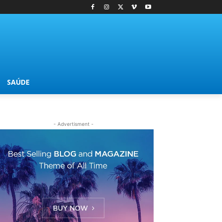
SAÚDE
- Advertisment -