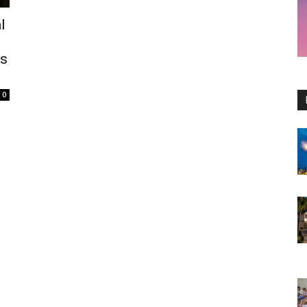
l
as
0