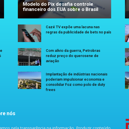
Modelo do Pix desafia controle
financeiro dos EUA sobre o Brasil
Cazé TV expõe uma lacuna nas
regras da publicidade de bets no país
se
Com alívio da guerra, Petrobras
6
reduz preço do querosene de
aviação
Implantação de indústrias nacionais
poderiam impulsionar economia e
consolidar Foz como polo de duty
frees
re nós
amos pela transparência na informação. Produzir conteúdo