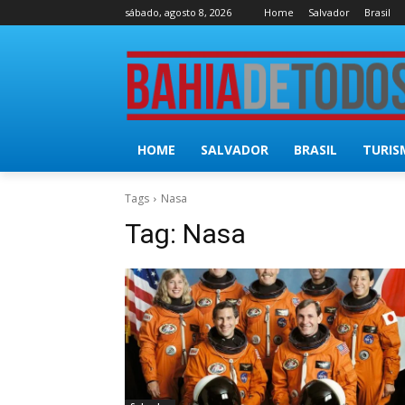
sábado, agosto 8, 2026
Home
Salvador
Brasil
HOME
SALVADOR
BRASIL
TURIS
Tags
Nasa
Tag:
Nasa