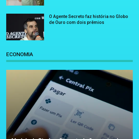
O Agente Secreto faz história no Globo
de Ouro com dois prêmios
ECONOMIA