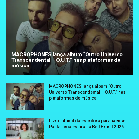
MACROPHONES lança álbum “Outro Universo
Transcendental – O.U.T.” nas plataformas de
música
MACROPHONES lança álbum “Outro
Universo Transcendental – O.U.T.” nas
plataformas de música
Livro infantil da escritora paranaense
Paula Lima estará na Bett Brasil 2026