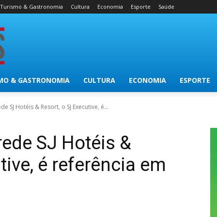
Turismo & Gastronomia
Cultura
Economia
Esporte
Saúde
MO & GASTRONOMIA
CULTURA
ECONOMIA
ESPORTE
e SJ Hotéis & Resort, o SJ Executive, é...
rede SJ Hotéis &
tive, é referência em