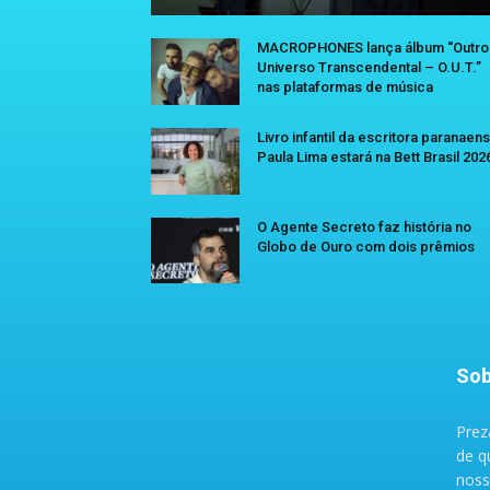
MACROPHONES lança álbum “Outro
Universo Transcendental – O.U.T.”
nas plataformas de música
Livro infantil da escritora paranaen
Paula Lima estará na Bett Brasil 202
O Agente Secreto faz história no
Globo de Ouro com dois prêmios
Sob
Prez
de q
noss