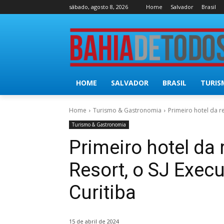
sábado, agosto 8, 2026
Home
Salvador
Brasil
HOME
SALVADOR
BRASIL
TURIS
Home
Turismo & Gastronomia
Primeiro hotel da red
Turismo & Gastronomia
Primeiro hotel da 
Resort, o SJ Execu
Curitiba
15 de abril de 2024