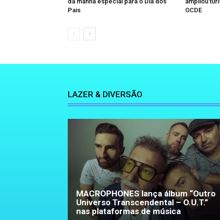
da manhã especial para o Dia dos
ampliou turi
Pais
OCDE
LAZER & DIVERSÃO
MACROPHONES lança álbum “Outro
Universo Transcendental – O.U.T.”
nas plataformas de música