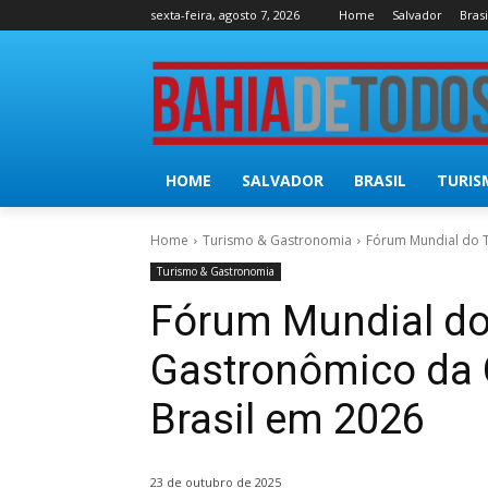
sexta-feira, agosto 7, 2026
Home
Salvador
Brasi
HOME
SALVADOR
BRASIL
TURIS
Home
Turismo & Gastronomia
Fórum Mundial do 
Turismo & Gastronomia
Fórum Mundial do
Gastronômico da 
Brasil em 2026
23 de outubro de 2025