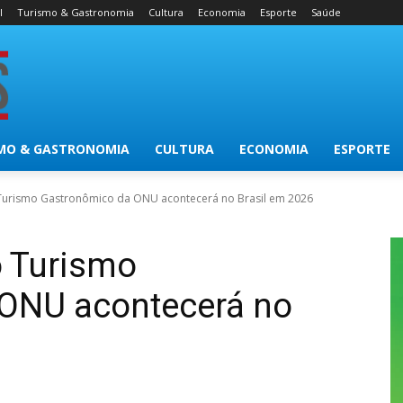
l
Turismo & Gastronomia
Cultura
Economia
Esporte
Saúde
MO & GASTRONOMIA
CULTURA
ECONOMIA
ESPORTE
Turismo Gastronômico da ONU acontecerá no Brasil em 2026
 Turismo
ONU acontecerá no