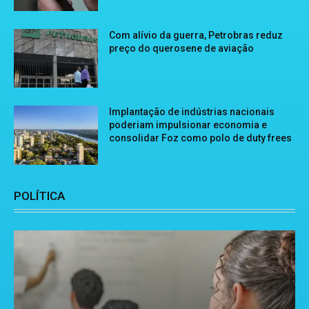
Com alívio da guerra, Petrobras reduz
preço do querosene de aviação
Implantação de indústrias nacionais
poderiam impulsionar economia e
consolidar Foz como polo de duty frees
POLÍTICA