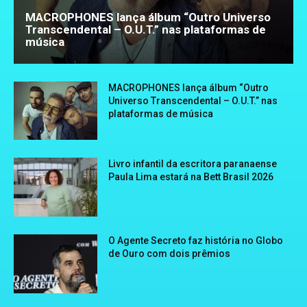
MACROPHONES lança álbum “Outro Universo
Transcendental – O.U.T.” nas plataformas de
música
MACROPHONES lança álbum “Outro
Universo Transcendental – O.U.T.” nas
plataformas de música
Livro infantil da escritora paranaense
Paula Lima estará na Bett Brasil 2026
O Agente Secreto faz história no Globo
de Ouro com dois prêmios