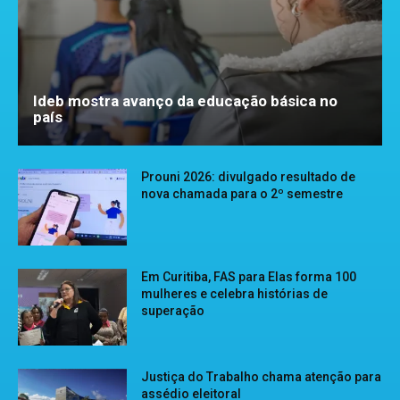
Ideb mostra avanço da educação básica no
país
Prouni 2026: divulgado resultado de
nova chamada para o 2º semestre
Em Curitiba, FAS para Elas forma 100
mulheres e celebra histórias de
superação
Justiça do Trabalho chama atenção para
assédio eleitoral