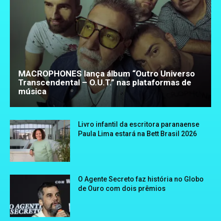
MACROPHONES lança álbum “Outro Universo
Transcendental – O.U.T.” nas plataformas de
música
Livro infantil da escritora paranaense
Paula Lima estará na Bett Brasil 2026
O Agente Secreto faz história no Globo
de Ouro com dois prêmios