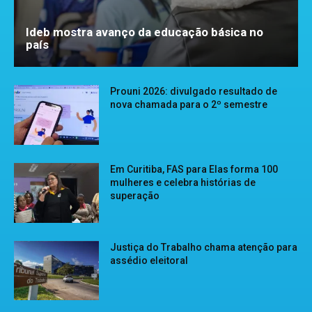
Ideb mostra avanço da educação básica no
país
Prouni 2026: divulgado resultado de
nova chamada para o 2º semestre
Em Curitiba, FAS para Elas forma 100
mulheres e celebra histórias de
superação
Justiça do Trabalho chama atenção para
assédio eleitoral