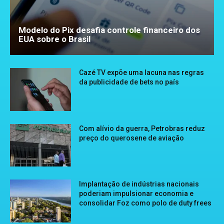
Modelo do Pix desafia controle financeiro dos
EUA sobre o Brasil
Cazé TV expõe uma lacuna nas regras
da publicidade de bets no país
Com alívio da guerra, Petrobras reduz
preço do querosene de aviação
Implantação de indústrias nacionais
poderiam impulsionar economia e
consolidar Foz como polo de duty frees