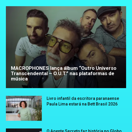
MACROPHONES lança álbum “Outro Universo
Transcendental – O.U.T.” nas plataformas de
música
Livro infantil da escritora paranaense
Paula Lima estará na Bett Brasil 2026
O Agente Secreto faz história no Globo