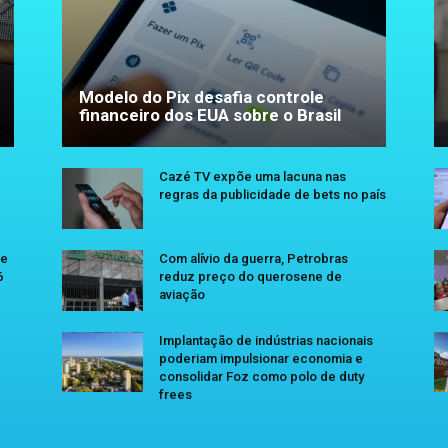
Modelo do Pix desafia controle
financeiro dos EUA sobre o Brasil
Cazé TV expõe uma lacuna nas
regras da publicidade de bets no país
se
Com alívio da guerra, Petrobras
6
reduz preço do querosene de
aviação
Implantação de indústrias nacionais
poderiam impulsionar economia e
consolidar Foz como polo de duty
frees