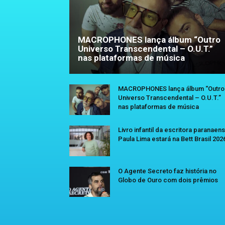
MACROPHONES lança álbum “Outro
Universo Transcendental – O.U.T.”
nas plataformas de música
MACROPHONES lança álbum “Outro
Universo Transcendental – O.U.T.”
nas plataformas de música
Livro infantil da escritora paranaen
Paula Lima estará na Bett Brasil 202
O Agente Secreto faz história no
Globo de Ouro com dois prêmios