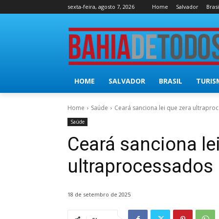
sexta-feira, agosto 7, 2026
Home
Salvador
Brasi
HOME
SALVADOR
BRASIL
TURIS
Home
Saúde
Ceará sanciona lei que zera ultrapr
Saúde
Ceará sanciona le
ultraprocessados
18 de setembro de 2025