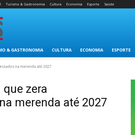
l
Turismo & Gastronomia
Cultura
Economia
Esporte
Saúde
MO & GASTRONOMIA
CULTURA
ECONOMIA
ESPORTE
ocessados na merenda até 2027
i que zera
 na merenda até 2027