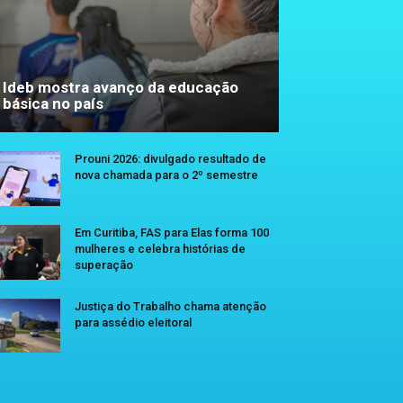
Ideb mostra avanço da educação
básica no país
Prouni 2026: divulgado resultado de
nova chamada para o 2º semestre
Em Curitiba, FAS para Elas forma 100
mulheres e celebra histórias de
superação
Justiça do Trabalho chama atenção
para assédio eleitoral