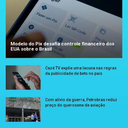
Modelo do Pix desafia controle financeiro dos
EUA sobre o Brasil
Cazé TV expõe uma lacuna nas regras
da publicidade de bets no país
Com alívio da guerra, Petrobras reduz
preço do querosene de aviação