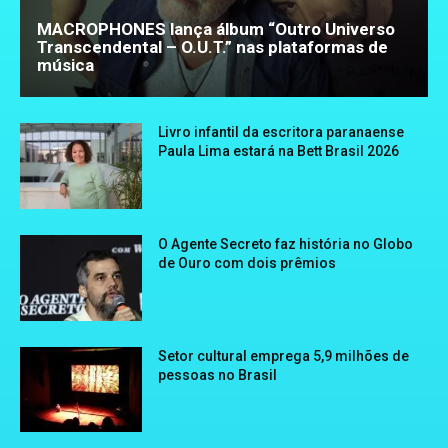
MACROPHONES lança álbum “Outro Universo
Transcendental – O.U.T.” nas plataformas de
música
Livro infantil da escritora paranaense
Paula Lima estará na Bett Brasil 2026
O Agente Secreto faz história no Globo
de Ouro com dois prêmios
Setor cultural emprega 5,9 milhões de
pessoas no Brasil