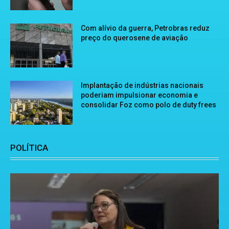
Com alívio da guerra, Petrobras reduz
preço do querosene de aviação
Implantação de indústrias nacionais
poderiam impulsionar economia e
consolidar Foz como polo de duty frees
POLÍTICA