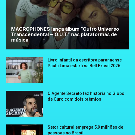
MACROPHONES lança álbum “Outro Universo
Transcendental – O.U.T.” nas plataformas de
música
Livro infantil da escritora paranaense
Paula Lima estará na Bett Brasil 2026
O Agente Secreto faz história no Globo
de Ouro com dois prêmios
Setor cultural emprega 5,9 milhões de
pessoas no Brasil