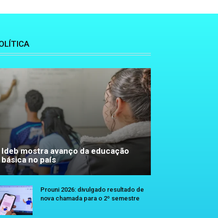
OLÍTICA
Ideb mostra avanço da educação
básica no país
Prouni 2026: divulgado resultado de
nova chamada para o 2º semestre