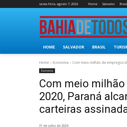
sexta-feira, agosto 7, 2026
Home
Salvador
Brasi
HOME
SALVADOR
BRASIL
TURIS
Home
Economia
Com meio milhão de empregos des
Economia
Com meio milhão
2020, Paraná alca
carteiras assinad
31 de julho de 2024