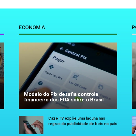
ECONOMIA
P
Modelo do Pix desafia controle
financeiro dos EUA sobre o Brasil
Cazé TV expõe uma lacuna nas
regras da publicidade de bets no país