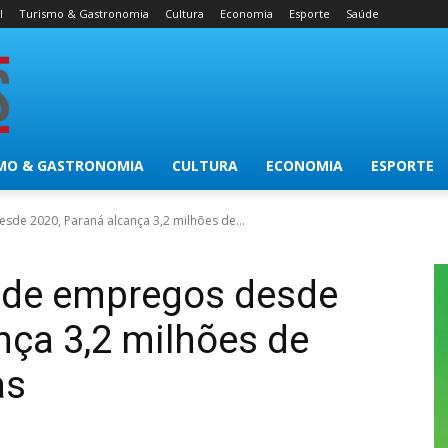
l
Turismo & Gastronomia
Cultura
Economia
Esporte
Saúde
MO & GASTRONOMIA
CULTURA
ECONOMIA
ESPORTE
de 2020, Paraná alcança 3,2 milhões de...
 de empregos desde
nça 3,2 milhões de
as