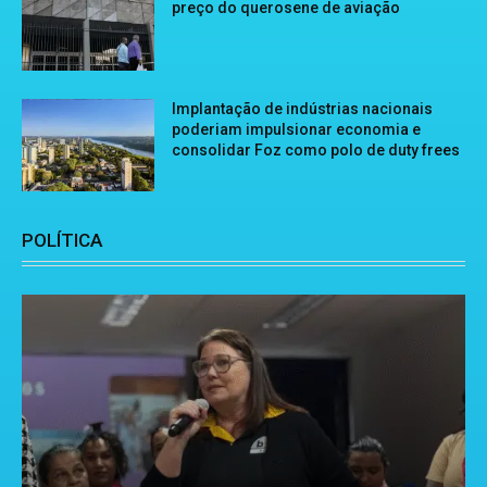
preço do querosene de aviação
Implantação de indústrias nacionais
poderiam impulsionar economia e
consolidar Foz como polo de duty frees
POLÍTICA