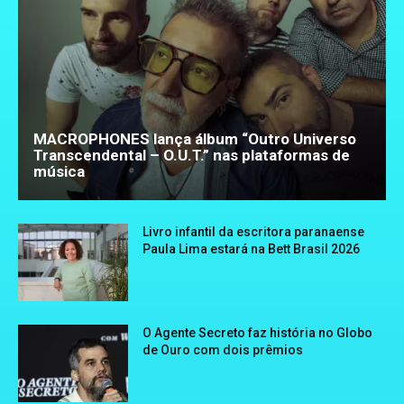
MACROPHONES lança álbum “Outro Universo
Transcendental – O.U.T.” nas plataformas de
música
Livro infantil da escritora paranaense
Paula Lima estará na Bett Brasil 2026
O Agente Secreto faz história no Globo
de Ouro com dois prêmios