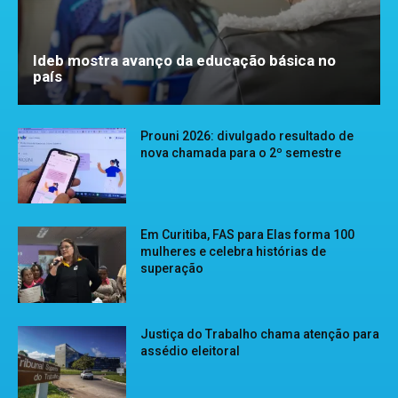
Ideb mostra avanço da educação básica no
país
Prouni 2026: divulgado resultado de
nova chamada para o 2º semestre
Em Curitiba, FAS para Elas forma 100
mulheres e celebra histórias de
superação
Justiça do Trabalho chama atenção para
assédio eleitoral