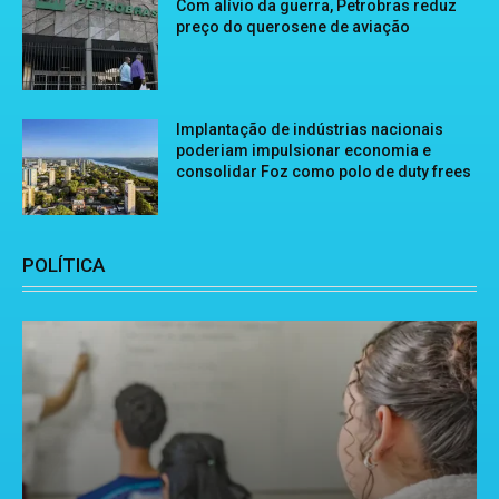
Com alívio da guerra, Petrobras reduz
preço do querosene de aviação
Implantação de indústrias nacionais
poderiam impulsionar economia e
consolidar Foz como polo de duty frees
POLÍTICA