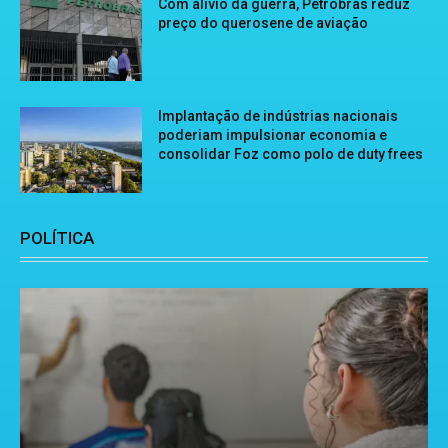
Com alívio da guerra, Petrobras reduz
preço do querosene de aviação
Implantação de indústrias nacionais
poderiam impulsionar economia e
consolidar Foz como polo de duty frees
POLÍTICA