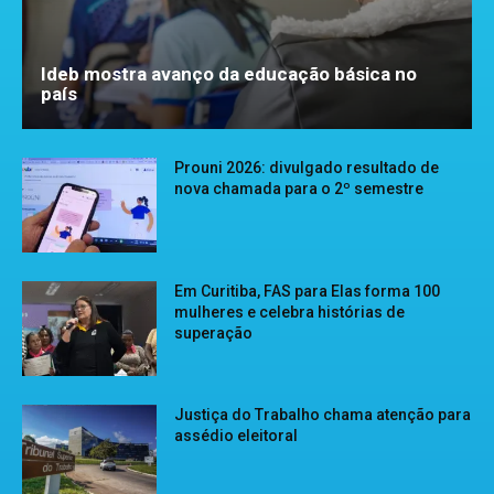
Ideb mostra avanço da educação básica no
país
Prouni 2026: divulgado resultado de
nova chamada para o 2º semestre
Em Curitiba, FAS para Elas forma 100
mulheres e celebra histórias de
superação
Justiça do Trabalho chama atenção para
assédio eleitoral