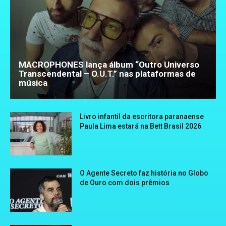
MACROPHONES lança álbum “Outro Universo
Transcendental – O.U.T.” nas plataformas de
música
Livro infantil da escritora paranaense
Paula Lima estará na Bett Brasil 2026
O Agente Secreto faz história no Globo
de Ouro com dois prêmios