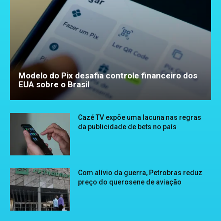
Modelo do Pix desafia controle financeiro dos
EUA sobre o Brasil
Cazé TV expõe uma lacuna nas regras
da publicidade de bets no país
Com alívio da guerra, Petrobras reduz
preço do querosene de aviação