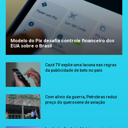
Modelo do Pix desafia controle financeiro dos
EUA sobre o Brasil
Cazé TV expõe uma lacuna nas regras
da publicidade de bets no país
Com alívio da guerra, Petrobras reduz
preço do querosene de aviação