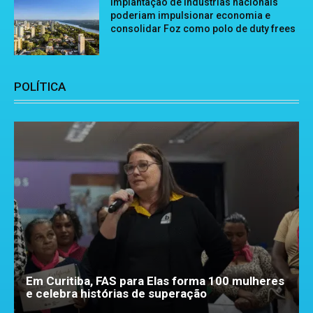
Implantação de indústrias nacionais
poderiam impulsionar economia e
consolidar Foz como polo de duty frees
POLÍTICA
Em Curitiba, FAS para Elas forma 100 mulheres
e celebra histórias de superação