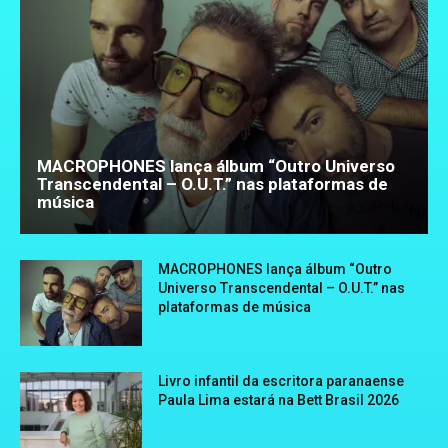
MACROPHONES lança álbum “Outro Universo
Transcendental – O.U.T.” nas plataformas de
música
MACROPHONES lança álbum “Outro
Universo Transcendental – O.U.T.” nas
plataformas de música
Livro infantil da escritora paranaense
Paula Lima estará na Bett Brasil 2026