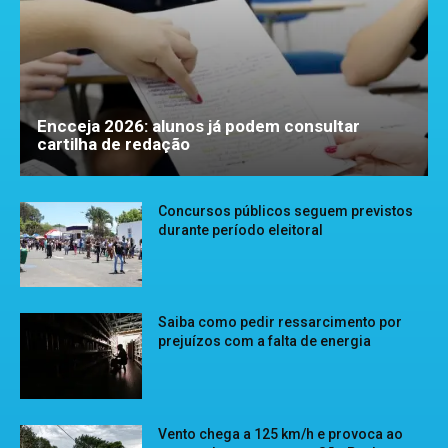
Encceja 2026: alunos já podem consultar
cartilha de redação
Concursos públicos seguem previstos
durante período eleitoral
Saiba como pedir ressarcimento por
prejuízos com a falta de energia
Vento chega a 125 km/h e provoca ao