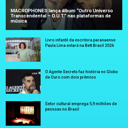
MACROPHONES lança álbum “Outro Universo
Transcendental – O.U.T.” nas plataformas de
música
Livro infantil da escritora paranaense
Paula Lima estará na Bett Brasil 2026
O Agente Secreto faz história no Globo
de Ouro com dois prêmios
Setor cultural emprega 5,9 milhões de
pessoas no Brasil