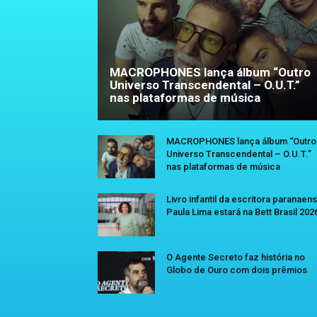
MACROPHONES lança álbum “Outro
Universo Transcendental – O.U.T.”
nas plataformas de música
MACROPHONES lança álbum “Outro
Universo Transcendental – O.U.T.”
nas plataformas de música
Livro infantil da escritora paranaen
Paula Lima estará na Bett Brasil 202
O Agente Secreto faz história no
Globo de Ouro com dois prêmios