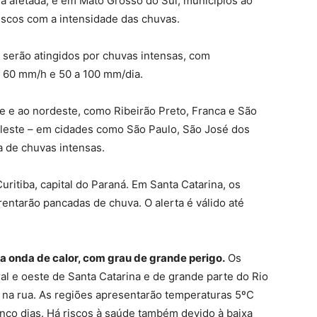
á afetada, e em Mato Grosso do Sul, municípios ao
iscos com a intensidade das chuvas.
 serão atingidos por chuvas intensas, com
e 60 mm/h e 50 a 100 mm/dia.
e e ao nordeste, como Ribeirão Preto, Franca e São
o leste – em cidades como São Paulo, São José dos
 de chuvas intensas.
ritiba, capital do Paraná. Em Santa Catarina, os
rentarão pancadas de chuva. O alerta é válido até
a onda de calor, com grau de grande perigo.
Os
ral e oeste de Santa Catarina e de grande parte do Rio
 na rua. As regiões apresentarão temperaturas 5ºC
nco dias. Há riscos à saúde também devido à baixa