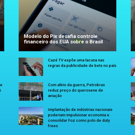
Modelo do Pix desafia controle
financeiro dos EUA sobre o Brasil
Cazé TV expõe uma lacuna nas
regras da publicidade de bets no país
se
Com alívio da guerra, Petrobras
6
reduz preço do querosene de
aviação
Implantação de indústrias nacionais
poderiam impulsionar economia e
consolidar Foz como polo de duty
frees