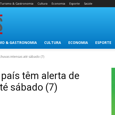
Turismo & Gastronomia
Cultura
Economia
Esporte
Saúde
MO & GASTRONOMIA
CULTURA
ECONOMIA
ESPORTE
chuvas intensas até sábado (7)
país têm alerta de
té sábado (7)