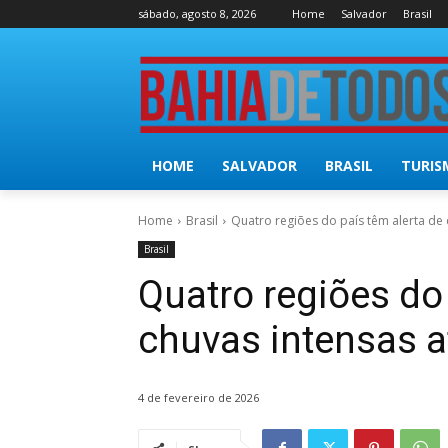
sábado, agosto 8, 2026
Home
Salvador
Brasil
HOME
SALVADOR
BRASIL
TURIS
Home
Brasil
Quatro regiões do país têm alerta de 
Brasil
Quatro regiões do 
chuvas intensas a
4 de fevereiro de 2026