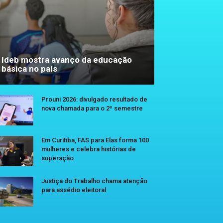
Ideb mostra avanço da educação
básica no país
Prouni 2026: divulgado resultado de
nova chamada para o 2º semestre
Em Curitiba, FAS para Elas forma 100
mulheres e celebra histórias de
superação
Justiça do Trabalho chama atenção
para assédio eleitoral