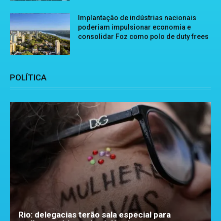
Implantação de indústrias nacionais
poderiam impulsionar economia e
consolidar Foz como polo de duty frees
POLÍTICA
Rio: delegacias terão sala especial para